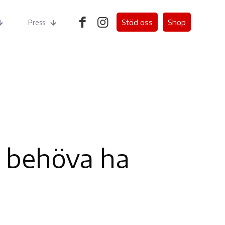
Stöd oss
Shop
Press
t behöva ha