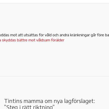
kyddas mot att utsättas för våld och andra kränkningar går före b
ka skyddas bättre mot våldsam förälder
Tintins mamma om nya lagförslaget:
”Steg i rätt riktning”